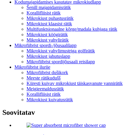
Kodumajapidamises kasutatav mikrokiudlapp
Šenill majapidamisrätik
Korallifliisist rätik
Mikrokiust puhastusrätik
Mikrokiust klaasist rätik
Multifunktsionaalne kõrge/madala kuhjaga rätik
Mikrokiust köögirätik
Mikrokiust vahvlirätik
Mikrofiibrist spordi-/jõusaalilapp
Mikrokiust vahvlimustriga golfirätik
Mikrokiust jahutuslapp
Mikrofiibrist spordijõusaali reisilapp
Mikrofiibrist iluriie
Mikrofiibrist dušikork
Meeste rätikudušš
Kiiresti kuivav mikrokiust täiskasvanute vannirätik
Meigieemaldusrätik
Korallifliisist rätik
Mikrokiust kuivatusrätik
Soovitatav