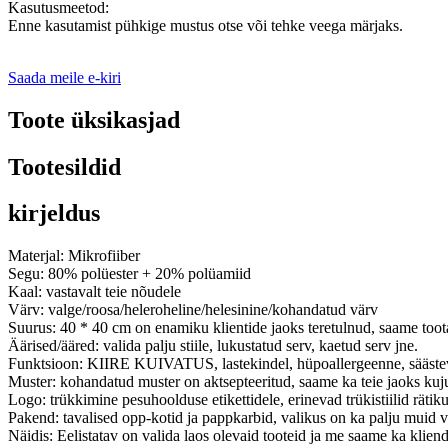
Kasutusmeetod:
Enne kasutamist pühkige mustus otse või tehke veega märjaks.
Saada meile e-kiri
Toote üksikasjad
Tootesildid
kirjeldus
Materjal: Mikrofiiber
Segu: 80% polüester + 20% polüamiid
Kaal: vastavalt teie nõudele
Värv: valge/roosa/heleroheline/helesinine/kohandatud värv
Suurus: 40 * 40 cm on enamiku klientide jaoks teretulnud, saame toot
Äärised/ääred: valida palju stiile, lukustatud serv, kaetud serv jne.
Funktsioon: KIIRE KUIVATUS, lastekindel, hüpoallergeenne, sääste
Muster: kohandatud muster on aktsepteeritud, saame ka teie jaoks kuju
Logo: trükkimine pesuhoolduse etikettidele, erinevad trükistiilid rätik
Pakend: tavalised opp-kotid ja pappkarbid, valikus on ka palju muid v
Näidis: Eelistatav on valida laos olevaid tooteid ja me saame ka kliend