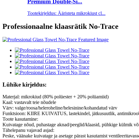
Premium Double-Si...
Tootekirjeldus: Ääristeta mikrokiust cl...
Professionaalne klaasrätik No-Trace
Lühike kirjeldus:
Materjal: mikrokiud (80% polüester + 20% polüamiid)
Kaal: vastavalt teie nõudele
Värv: valge/roosa/heleroheline/helesinine/kohandatud värv
Funktsioon: KIIRE KUIVATUS, lastekindel, jätkusuutlik, antimikroo
Toote kasutamine:
Kuivatage nõud, puhastage aknad/peeglid/klaasid, pühkige külmik v
Tähelepanu vajavad asjad:
Peske, väänake kuivatage ja asetage pärast kasutamist ventileeritavass