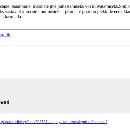
iistade, lauanõude, masinate jms puhastamiseks või kuivatamiseks.Sobib 
vastavalt inimeste nõudmistele – põimitav pool on plekkide eemaldami
lt kasutada.
srätik