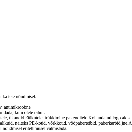
a ka teie nõudmisel.
v, antimikroobne
ndada, kuni olete rahul.
utele, tikandid rätikutele, trükkimine pakenditele.Kohandatud logo aktse
alikuid, näiteks PE-kotid, võrkkotid, vööpaberteibid, paberkarbid jne.
i nõudmisel eritellimusel valmistada.