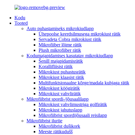
Kodu
Tooted
Auto puhastamiseks mikrokiudlapp
Ühepoolse keerdsilmusega mikrokiust rätik
Servadeta Cobra mikrokiust rätik
Mikrofiiber lõime rätik
Plush mikrofiiber rätik
Kodumajapidamises kasutatav mikrokiudlapp
Šenill majapidamisrätik
Korallifliisist rätik
Mikrokiust puhastusrätik
Mikrokiust klaasist rätik
Multifunktsionaalne kõrge/madala kuhjaga rätik
Mikrokiust köögirätik
Mikrokiust vahvlirätik
Mikrofiibrist spordi-/jõusaalilapp
Mikrokiust vahvlimustriga golfirätik
Mikrokiust jahutuslapp
Mikrofiibrist spordijõusaali reisilapp
Mikrofiibrist iluriie
Mikrofiibrist dušikork
Meeste rätikudušš