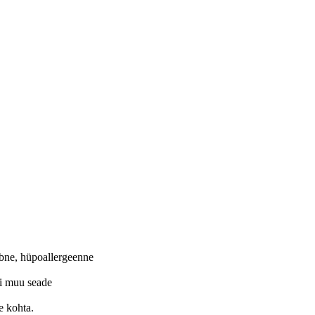
bne, hüpoallergeenne
õi muu seade
e kohta.