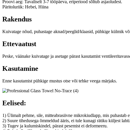
Proovi aeg: Tavaliselt 3-7 tööpäeva, eriperiood sõltub asjaoludest.
Päritoluriik: Hebei, Hiina
Rakendus
Kuivatage nõud, puhastage aknad/peeglid/klaasid, pühkige külmik v
Ettevaatust
Peske, väänake kuivatage ja asetage pärast kasutamist ventileeritavass
Kasutamine
Enne kasutamist pühkige mustus otse või tehke veega märjaks.
Eelised:
1) Ülimalt pehme, sile, mitteabrasiivne mikrokiudlapp, mis puhastab e
2) Suure tihedusega õmmeldud ääris, ei tule kunagi rätiku küljest lahti
3) Tugev ja kulumiskindel, pärast pesemist ei deformeeru.