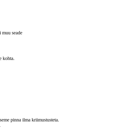
õi muu seade
e kohta.
seme pinna ilma kriimustusteta.
.