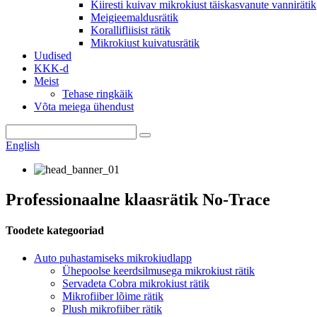
Kiiresti kuivav mikrokiust täiskasvanute vannirätik
Meigieemaldusrätik
Korallifliisist rätik
Mikrokiust kuivatusrätik
Uudised
KKK-d
Meist
Tehase ringkäik
Võta meiega ühendust
English
Professionaalne klaasrätik No-Trace
Toodete kategooriad
Auto puhastamiseks mikrokiudlapp
Ühepoolse keerdsilmusega mikrokiust rätik
Servadeta Cobra mikrokiust rätik
Mikrofiiber lõime rätik
Plush mikrofiiber rätik