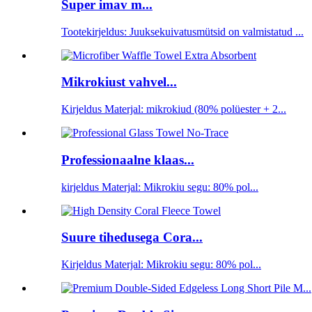
Super imav m...
Tootekirjeldus: Juuksekuivatusmütsid on valmistatud ...
Mikrokiust vahvel...
Kirjeldus Materjal: mikrokiud (80% polüester + 2...
Professionaalne klaas...
kirjeldus Materjal: Mikrokiu segu: 80% pol...
Suure tihedusega Cora...
Kirjeldus Materjal: Mikrokiu segu: 80% pol...