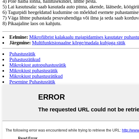
4) Pole halba lõhna, hallitusekindel, lihtne pesta.
5) Lai kasutusala: saab kasutada auto pinna, akende, läätsede, köögir
6) Tagurpidi heegeldatud kudumine on mõeldud esemete puhastamiseks 
7) Väga lihtne puhastada pesuvahendiga või ilma ja seda saab korduva
8) Pikaajaline laos on kahjutu.
Eelmine:
Mikrofiibrist kalakaalu majapidamises kasutatav puhastu
Järgmine:
Multifunktsionaalne kõrge/madala kuhjaga rätik
Puhastusrätik
Puhastusrätikud
Mikrokiust autopuhastusrätik
Mikrokiust puhastusrätik
Mikrokiust puhastusrätikud
Pesemine Puhastusrätik