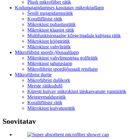
Plush mikrofiiber rätik
Kodumajapidamises kasutatav mikrokiudlapp
Šenill majapidamisrätik
Korallifliisist rätik
Mikrokiust puhastusrätik
Mikrokiust klaasist rätik
Multifunktsionaalne kõrge/madala kuhjaga rätik
Mikrokiust köögirätik
Mikrokiust vahvlirätik
Mikrofiibrist spordi-/jõusaalilapp
Mikrokiust vahvlimustriga golfirätik
Mikrokiust jahutuslapp
Mikrofiibrist spordijõusaali reisilapp
Mikrofiibrist iluriie
Mikrofiibrist dušikork
Meeste rätikudušš
Kiiresti kuivav mikrokiust täiskasvanute vannirätik
Meigieemaldusrätik
Korallifliisist rätik
Mikrokiust kuivatusrätik
Soovitatav