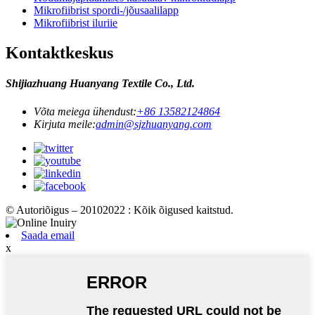
Mikrofiibrist spordi-/jõusaalilapp
Mikrofiibrist iluriie
Kontaktkeskus
Shijiazhuang Huanyang Textile Co., Ltd.
Võta meiega ühendust:
+86 13582124864
Kirjuta meile:
admin@sjzhuanyang.com
© Autoriõigus – 20102022 : Kõik õigused kaitstud.
Saada email
x