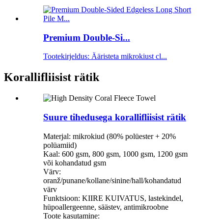
Premium Double-Si...
Tootekirjeldus: Ääristeta mikrokiust cl...
Korallifliisist rätik
Suure tihedusega korallifliisist rätik
Materjal: mikrokiud (80% polüester + 20%
polüamiid)
Kaal: 600 gsm, 800 gsm, 1000 gsm, 1200 gsm
või kohandatud gsm
Värv:
oranž/punane/kollane/sinine/hall/kohandatud
värv
Funktsioon: KIIRE KUIVATUS, lastekindel,
hüpoallergeenne, säästev, antimikroobne
Toote kasutamine: