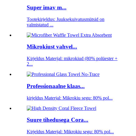
Super imav m...
Tootekirjeldus: Juuksekuivatusmütsid on
valmistatud ...
Mikrokiust vahvel...
Kirjeldus Materjal: mikrokiud (80% polüester +
2...
Professionaalne klaas...
kirjeldus Materjal: Mikrokiu segu: 80% pol...
Suure tihedusega Cora...
Kirjeldus Materjal: Mikrokiu segu: 80% pol...