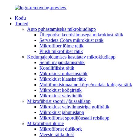
Kodu
Tooted
Auto puhastamiseks mikrokiudlapp
Ühepoolse keerdsilmusega mikrokiust rätik
Servadeta Cobra mikrokiust rätik
Mikrofiiber lõime rätik
Plush mikrofiiber rätik
Kodumajapidamises kasutatav mikrokiudlapp
Šenill majapidamisrätik
Korallifliisist rätik
Mikrokiust puhastusrätik
Mikrokiust klaasist rätik
Multifunktsionaalne kõrge/madala kuhjaga rätik
Mikrokiust köögirätik
Mikrokiust vahvlirätik
Mikrofiibrist spordi-/jõusaalilapp
Mikrokiust vahvlimustriga golfirätik
Mikrokiust jahutuslapp
Mikrofiibrist spordijõusaali reisilapp
Mikrofiibrist iluriie
Mikrofiibrist dušikork
Meeste rätikudušš