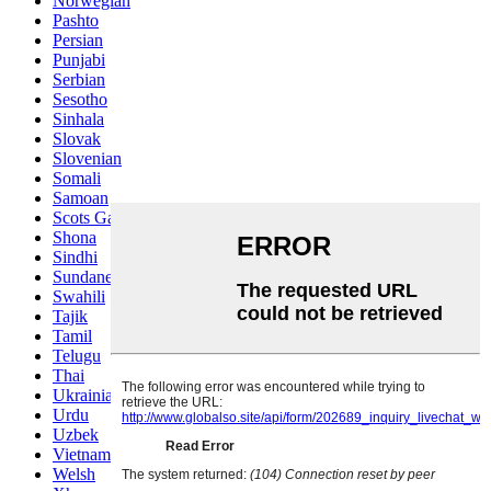
Norwegian
Pashto
Persian
Punjabi
Serbian
Sesotho
Sinhala
Slovak
Slovenian
Somali
Samoan
Scots Gaelic
Shona
Sindhi
Sundanese
Swahili
Tajik
Tamil
Telugu
Thai
Ukrainian
Urdu
Uzbek
Vietnamese
Welsh