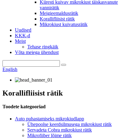
Kiiresti kuivav mikrokiust täiskasvanute
vannirätik
Meigieemaldusrätik
Korallifliisist rätik
Mikrokiust kuivatusrätik
Uudised
KKK-d
Meist
Tehase ringkäik
Võta meiega ühendust
English
Korallifliisist rätik
Toodete kategooriad
Auto puhastamiseks mikrokiudlapp
Ühepoolse keerdsilmusega mikrokiust rätik
Servadeta Cobra mikrokiust rätik
Mikrofiiber lõime rätik