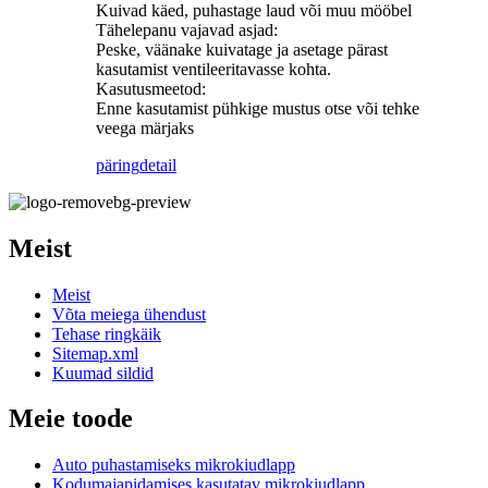
Kuivad käed, puhastage laud või muu mööbel
Tähelepanu vajavad asjad:
Peske, väänake kuivatage ja asetage pärast
kasutamist ventileeritavasse kohta.
Kasutusmeetod:
Enne kasutamist pühkige mustus otse või tehke
veega märjaks
päring
detail
Meist
Meist
Võta meiega ühendust
Tehase ringkäik
Sitemap.xml
Kuumad sildid
Meie toode
Auto puhastamiseks mikrokiudlapp
Kodumajapidamises kasutatav mikrokiudlapp