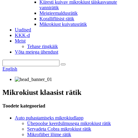
Kiiresti kuivav mikrokiust täiskasvanute
vannirätik
Meigieemaldusrätik
Korallifliisist rätik
Mikrokiust kuivatusrätik
Uudised
KKK-d
Meist
Tehase ringkäik
Võta meiega ühendust
English
Mikrokiust klaasist rätik
Toodete kategooriad
Auto puhastamiseks mikrokiudlapp
Ühepoolse keerdsilmusega mikrokiust rätik
Servadeta Cobra mikrokiust rätik
Mikrofiiber lõime rätik