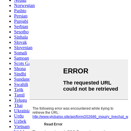
Nepali
Norwegian
Pashto
Persian
Punjabi
Serbian
Sesotho
Sinhala
Slovak
Slovenian
Somali
Samoan
Scots Gaelic
Shona
Sindhi
Sundanese
Swahili
Tajik
Tamil
Telugu
Thai
Ukrainian
Urdu
Uzbek
Vietnamese