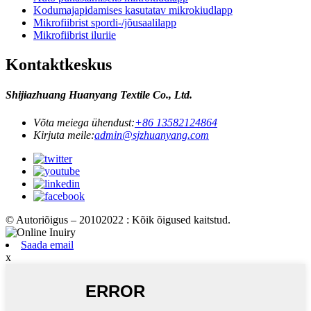
Kodumajapidamises kasutatav mikrokiudlapp
Mikrofiibrist spordi-/jõusaalilapp
Mikrofiibrist iluriie
Kontaktkeskus
Shijiazhuang Huanyang Textile Co., Ltd.
Võta meiega ühendust:
+86 13582124864
Kirjuta meile:
admin@sjzhuanyang.com
© Autoriõigus – 20102022 : Kõik õigused kaitstud.
Saada email
x