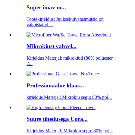
Super imav m...
Tootekirjeldus: Juuksekuivatusmütsid on
valmistatud ...
Mikrokiust vahvel...
Kirjeldus Materjal: mikrokiud (80% polüester +
2...
Professionaalne klaas...
kirjeldus Materjal: Mikrokiu segu: 80% pol...
Suure tihedusega Cora...
Kirjeldus Materjal: Mikrokiu segu: 80% pol...