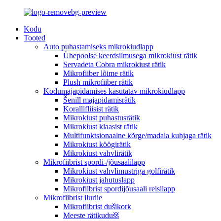
Kodu
Tooted
Auto puhastamiseks mikrokiudlapp
Ühepoolse keerdsilmusega mikrokiust rätik
Servadeta Cobra mikrokiust rätik
Mikrofiiber lõime rätik
Plush mikrofiiber rätik
Kodumajapidamises kasutatav mikrokiudlapp
Šenill majapidamisrätik
Korallifliisist rätik
Mikrokiust puhastusrätik
Mikrokiust klaasist rätik
Multifunktsionaalne kõrge/madala kuhjaga rätik
Mikrokiust köögirätik
Mikrokiust vahvlirätik
Mikrofiibrist spordi-/jõusaalilapp
Mikrokiust vahvlimustriga golfirätik
Mikrokiust jahutuslapp
Mikrofiibrist spordijõusaali reisilapp
Mikrofiibrist iluriie
Mikrofiibrist dušikork
Meeste rätikudušš