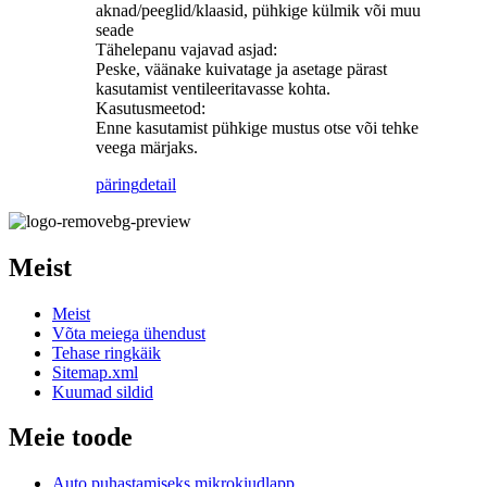
aknad/peeglid/klaasid, pühkige külmik või muu
seade
Tähelepanu vajavad asjad:
Peske, väänake kuivatage ja asetage pärast
kasutamist ventileeritavasse kohta.
Kasutusmeetod:
Enne kasutamist pühkige mustus otse või tehke
veega märjaks.
päring
detail
Meist
Meist
Võta meiega ühendust
Tehase ringkäik
Sitemap.xml
Kuumad sildid
Meie toode
Auto puhastamiseks mikrokiudlapp