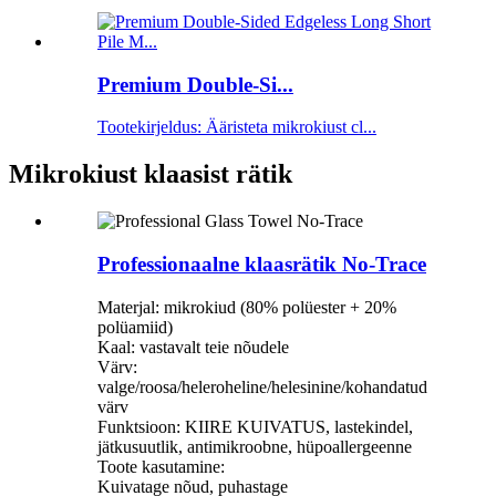
Premium Double-Si...
Tootekirjeldus: Ääristeta mikrokiust cl...
Mikrokiust klaasist rätik
Professionaalne klaasrätik No-Trace
Materjal: mikrokiud (80% polüester + 20%
polüamiid)
Kaal: vastavalt teie nõudele
Värv:
valge/roosa/heleroheline/helesinine/kohandatud
värv
Funktsioon: KIIRE KUIVATUS, lastekindel,
jätkusuutlik, antimikroobne, hüpoallergeenne
Toote kasutamine:
Kuivatage nõud, puhastage