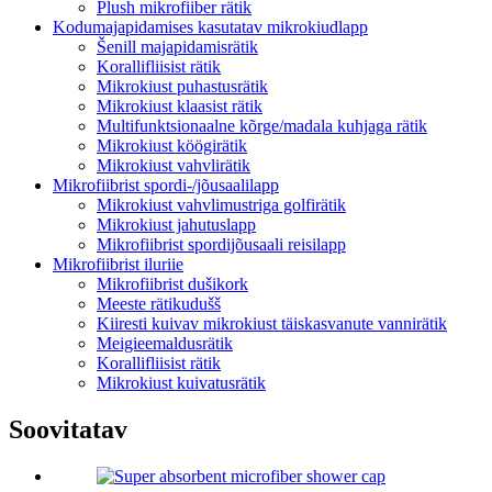
Plush mikrofiiber rätik
Kodumajapidamises kasutatav mikrokiudlapp
Šenill majapidamisrätik
Korallifliisist rätik
Mikrokiust puhastusrätik
Mikrokiust klaasist rätik
Multifunktsionaalne kõrge/madala kuhjaga rätik
Mikrokiust köögirätik
Mikrokiust vahvlirätik
Mikrofiibrist spordi-/jõusaalilapp
Mikrokiust vahvlimustriga golfirätik
Mikrokiust jahutuslapp
Mikrofiibrist spordijõusaali reisilapp
Mikrofiibrist iluriie
Mikrofiibrist dušikork
Meeste rätikudušš
Kiiresti kuivav mikrokiust täiskasvanute vannirätik
Meigieemaldusrätik
Korallifliisist rätik
Mikrokiust kuivatusrätik
Soovitatav