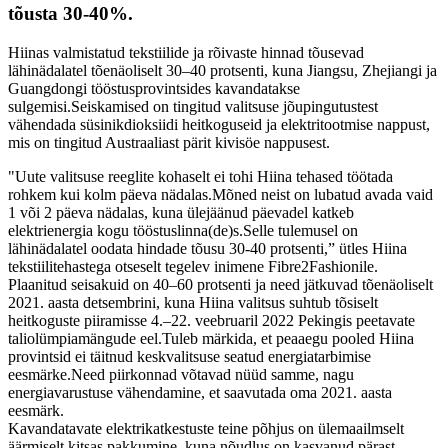
tõusta 30-40%.
Hiinas valmistatud tekstiilide ja rõivaste hinnad tõusevad
lähinädalatel tõenäoliselt 30–40 protsenti, kuna Jiangsu, Zhejiangi ja
Guangdongi tööstusprovintsides kavandatakse
sulgemisi.Seiskamised on tingitud valitsuse jõupingutustest
vähendada süsinikdioksiidi heitkoguseid ja elektritootmise nappust,
mis on tingitud Austraaliast pärit kivisöe nappusest.
"Uute valitsuse reeglite kohaselt ei tohi Hiina tehased töötada
rohkem kui kolm päeva nädalas.Mõned neist on lubatud avada vaid
1 või 2 päeva nädalas, kuna ülejäänud päevadel katkeb
elektrienergia kogu tööstuslinna(de)s.Selle tulemusel on
lähinädalatel oodata hindade tõusu 30-40 protsenti,” ütles Hiina
tekstiilitehastega otseselt tegelev inimene Fibre2Fashionile.
Plaanitud seisakuid on 40–60 protsenti ja need jätkuvad tõenäoliselt
2021. aasta detsembrini, kuna Hiina valitsus suhtub tõsiselt
heitkoguste piiramisse 4.–22. veebruaril 2022 Pekingis peetavate
taliolümpiamängude eel.Tuleb märkida, et peaaegu pooled Hiina
provintsid ei täitnud keskvalitsuse seatud energiatarbimise
eesmärke.Need piirkonnad võtavad nüüd samme, nagu
energiavarustuse vähendamine, et saavutada oma 2021. aasta
eesmärk.
Kavandatavate elektrikatkestuste teine ​​põhjus on ülemaailmselt
äärmiselt kitsas pakkumine, kuna nõudlus on kasvanud pärast