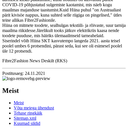
COVID-19 põhjustatud sulgemiste kaotamist, mis näeb kogu
maailmas majanduse taastumist.Kuid Hiina puhul "on Austraaliast
pärit kivisöe nappus, kuna suhted selle riigiga on pingelised," ütles
teine ​​allikas Fibre2Fashionile.
Hiina on mitmete toodete, sealhulgas tekstiili- ja rõivaste, suur tarnija
maailma riikidesse.Järelikult tooks jätkuv elektrikriis kaasa nende
toodete puuduse, mis häiriks ülemaailmseid tarneahelaid.
Siserindel võib Hiina SKT kasvutempo langeda 2021. aasta teisel
poolel umbes 6 protsendini, pärast seda, kui see oli esimesel poolel
üle 12 protsendi.
Fibre2Fashion News Deskilt (RKS)
Postitusaeg: 24.11.2021
Meist
Meist
Võta meiega ühendust
Tehase ringkäik
Sitemap.xml
Kuumad sildid