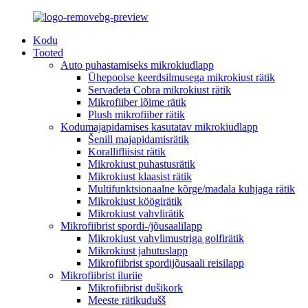
Kodu
Tooted
Auto puhastamiseks mikrokiudlapp
Ühepoolse keerdsilmusega mikrokiust rätik
Servadeta Cobra mikrokiust rätik
Mikrofiiber lõime rätik
Plush mikrofiiber rätik
Kodumajapidamises kasutatav mikrokiudlapp
Šenill majapidamisrätik
Korallifliisist rätik
Mikrokiust puhastusrätik
Mikrokiust klaasist rätik
Multifunktsionaalne kõrge/madala kuhjaga rätik
Mikrokiust köögirätik
Mikrokiust vahvlirätik
Mikrofiibrist spordi-/jõusaalilapp
Mikrokiust vahvlimustriga golfirätik
Mikrokiust jahutuslapp
Mikrofiibrist spordijõusaali reisilapp
Mikrofiibrist iluriie
Mikrofiibrist dušikork
Meeste rätikudušš