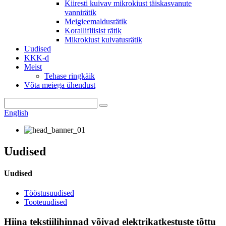
Kiiresti kuivav mikrokiust täiskasvanute
vannirätik
Meigieemaldusrätik
Korallifliisist rätik
Mikrokiust kuivatusrätik
Uudised
KKK-d
Meist
Tehase ringkäik
Võta meiega ühendust
English
Uudised
Uudised
Tööstusuudised
Tooteuudised
Hiina tekstiilihinnad võivad elektrikatkestuste tõttu