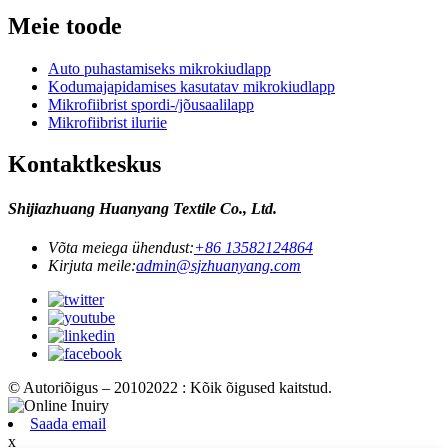
Meie toode
Auto puhastamiseks mikrokiudlapp
Kodumajapidamises kasutatav mikrokiudlapp
Mikrofiibrist spordi-/jõusaalilapp
Mikrofiibrist iluriie
Kontaktkeskus
Shijiazhuang Huanyang Textile Co., Ltd.
Võta meiega ühendust:
+86 13582124864
Kirjuta meile:
admin@sjzhuanyang.com
© Autoriõigus – 20102022 : Kõik õigused kaitstud.
Saada email
x